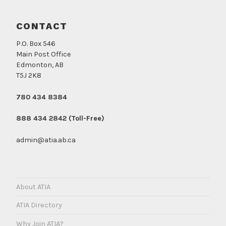
CONTACT
P.O. Box 546
Main Post Office
Edmonton, AB
T5J 2K8
780 434 8384
888 434 2842 (Toll-Free)
admin@atia.ab.ca
About ATIA
ATIA Directory
Why Join ATIA?