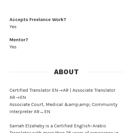
Accepts Freelance Work?
Yes
Mentor?
Yes
ABOUT
Certified Translator EN→AR | Associate Translator
AR→EN
Associate Court, Medical &amp;amp; Community
Interpreter AR↔EN
Samah Elzahaby is a Certified English–Arabic
Translator with more than 25 years of experience in