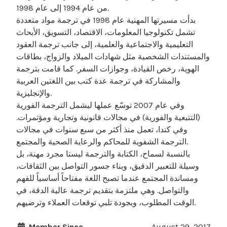
من عام 1994 إلى عام 1998.
بدأت مسيرتها المهنية عام 1998 في ترجمة مواد متعددة
تشمل تكنولوجيا المعلومات، الاقتصاد، التسويق، الأبحاث
التعليمية والاجتماعية والعلمية، إلى جانب ترجمة العقود
والمستندات الشخصية مثل شهادات الميلاد والزواج، بطاقات
الهوية، رخص القيادة، وجوازات السفر. كما قامت بترجمة
والمشاركة في ترجمة عدة كتب بين اللغتين العربية
والإنجليزية.
وفي عام 2007 توسّع عملها ليشمل الترجمة الفورية
(التتبعية والفورية) في مجالات قانونية وتجارية ومؤتمرات.
وفي كندا، تعمل منذ أكثر من سبع سنوات في مجالات
الترجمة الشفوية للمحاكم والرعاية الصحية والمجتمع.
بالنسبة لسماح، الكتابة والترجمة ليستا مجرد مهنة، بل
وسيلة للتعبير الدقيق، وبناء جسور التواصل بين الثقافات،
ومساندة المجتمع عندما تصبح اللغة مفتاحاً أساسياً للفهم
والتواصل. وهي ملتزمة بتقديم ترجمة عالية الدقة، في
الوقت المطلوب، وبجودة تلبي توقعات العملاء وترضيهم.
Member Since
August 29, 2017