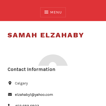
Skip
to
MENU
content
SAMAH ELZAHABY
Contact Information
Calgary
elzahaby1@yahoo.com
403 689 6803